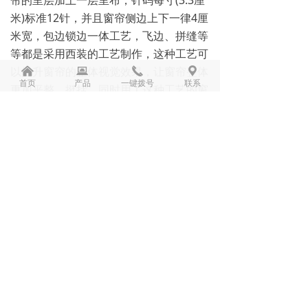
帘的里层加上一层里布，针码每寸(3.3厘
米)标准12针，并且窗帘侧边上下一律4厘
米宽，包边锁边一体工艺，飞边、拼缝等
等都是采用西装的工艺制作，这种工艺可
以提升窗帘的整体视觉效果，让窗帘整体
낀
뀵
끅
끇
首页
产品
一键拨号
联系
更加平整、挺括。同时用了这种工艺的窗
帘，能更好的保留窗帘面料轻柔细腻度，
完美还原面料柔顺感，更显高档，并且比
一般窗帘更经久耐用。
除了缝制工艺外，还有像提花工艺、色织
工艺、绣花工艺(图案立体)、印花工艺(图
案丰富色彩艳丽不褪色)等增加窗帘装饰
性的工艺，根据窗帘的花样丰富度和工艺
难度，对价格也会有很大影响。
从上述不难看出，家装窗帘的价格需结合
品牌知名度、影响力和配套服务等综合考