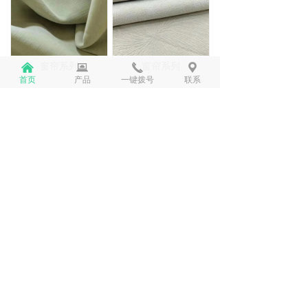
窗帘系列
窗帘系列
낀
뀵
끅
끇
首页
产品
一键拨号
联系
查看更多
ews Center
新闻中心
窗帘怎么选？内行人教你7步攻略，简单好记
窗帘，基本是每家每户都在用，但同时也是装
修较容易忽视的一环。往往很多人都是等装修
到达最后一步才开始选择窗帘，却发现不知道
2024-07-17
4
넶
如何选择。那么窗帘怎么选呢？
别再问一般家装窗帘要多少钱了，答案都在这里！