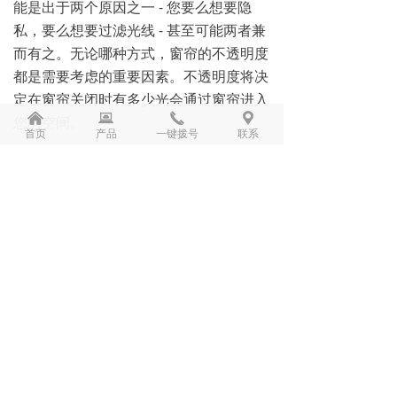
能是出于两个原因之一 - 您要么想要隐
私，要么想要过滤光线 - 甚至可能两者兼
而有之。无论哪种方式，窗帘的不透明度
都是需要考虑的重要因素。不透明度将决
定在窗帘关闭时有多少光会通过窗帘进入
낀
뀵
끅
끇
您的空间。
首页
产品
一键拨号
联系
另一件要考虑的事情是你是否需要窗
帘来隔热。例如，如果您有单窗格窗户并
且生活在寒冷的气候中，请考虑使用隔热
窗帘。
窗帘怎么选6.健康窗帘
有些家庭会轻视窗帘的干净卫生，也
有些家庭在窗帘安装的时候并没考虑好拆
洗的问题，缺少对窗帘的清洗和保养。而