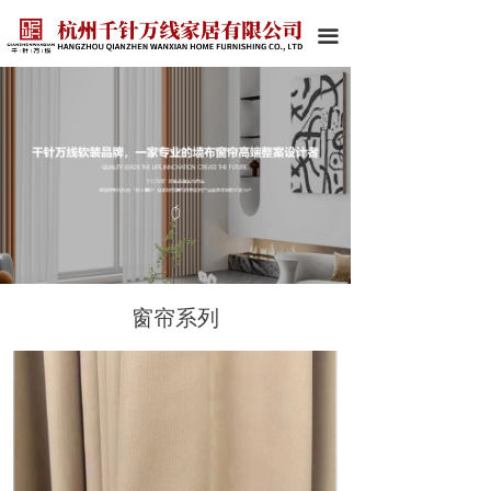
끀
窗帘系列