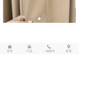
낀
뀵
끅
끇
首页
产品
一键拨号
联系
前一个：
无
ꄴ
后一个：
窗帘系列
ꄲ
版权所有：
杭州千针万线家居有限公司
浙ICP备2023022571号-1
本网站由阿里云提供云计算及安全服务