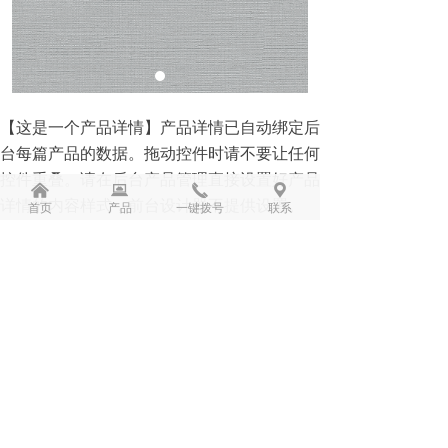
【这是一个产品详情】产品详情已自动绑定后
台每篇产品的数据。拖动控件时请不要让任何
控件重叠。请在后台产品管理直接设置好产品
낀
뀵
끅
끇
详情的内容样式，前台设计器不提供设置。
首页
产品
一键拨号
联系
前一个：
米兰国际系列
ꄴ
后一个：
米兰国际系列
ꄲ
版权所有：
杭州千针万线家居有限公司
浙ICP备2023022571号-1
本网站由阿里云提供云计算及安全服务